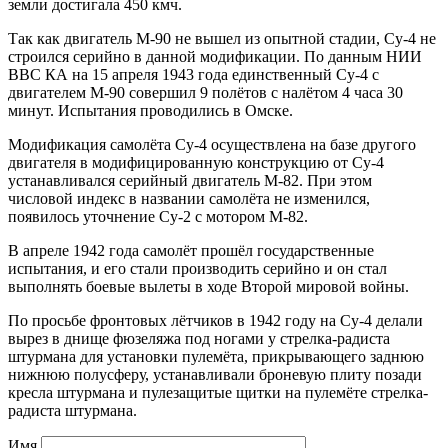
земли достигала 450 кмч.
Так как двигатель М-90 не вышел из опытной стадии, Су-4 не
строился серийно в данной модификации. По данным НИИ
ВВС КА на 15 апреля 1943 года единственный Су-4 с
двигателем М-90 совершил 9 полётов с налётом 4 часа 30
минут. Испытания проводились в Омске.
Модификация самолёта Су-4 осуществлена на базе другого
двигателя в модифицированную конструкцию от Су-4
устанавливался серийный двигатель М-82. При этом
числовой индекс в названии самолёта не изменился,
появилось уточнение Су-2 с мотором М-82.
В апреле 1942 года самолёт прошёл государственные
испытания, и его стали производить серийно и он стал
выполнять боевые вылеты в ходе Второй мировой войны.
По просьбе фронтовых лётчиков в 1942 году на Су-4 делали
вырез в днище фюзеляжа под ногами у стрелка-радиста
штурмана для установки пулемёта, прикрывающего заднюю
нижнюю полусферу, устанавливали броневую плиту позади
кресла штурмана и пулезащитые щитки на пулемёте стрелка-
радиста штурмана.
Имя