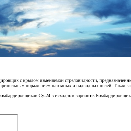
дировщик с крылом изменяемой стреловидности, предназначенн
с прицельным поражением наземных и надводных целей. Также яв
 бомбардировщиков Су-24 в исходном варианте. Бомбардировщик