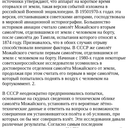
источники утверждают, что аппарат на короткое время
оторвался от земли, такая версия событий изложена в
российской Военной энциклопедии. В 19501970-х годах эта
версия, отстаивавшаяся советскими авторами, господствовала
в мировой авиационной историографии. Большинство
историков авиации считало самолёт Можайского вторым
самолётом, отделившимся от земли с человеком на борту,
после самолёта дю Тампля, испытания которого относят к
1874 году. Признавалось, что в обоих случаях отрыву
способствовали внешние факторы. В СССР же самолёт
Можайского считали первым самолётом, отделившимся от
земли с человеком на борту. Начиная с 1980-х годов некоторые
советскиероссийские исследователи усомнились в
достоверности отделения самолёта Можайского от земли,
продолжая при этом считать его первым в мире самолётом,
который попытались поднять в воздух с человеком на
бортукоммент. 2.
В СССР неоднократно предпринимались попытки,
основанные на скудных сведениях о техническом облике
самолёта Можайского, установить его вероятные лётно-
технические данные и ответить на вопросы о возможности
совершения им установившегося полёта и об условиях, при
которых он бы мог совершить взлёт. Эти исследования давали
различные результаты. Согласно самым последним