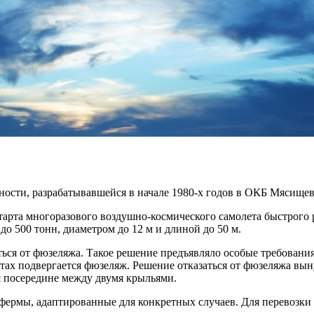
ости, разрабатывавшейся в начале 1980-х годов в ОКБ Мясищев
тарта многоразового воздушно-космического самолета быстрого 
о 500 тонн, диаметром до 12 м и длиной до 50 м.
ься от фюзеляжа. Такое решение предъявляло особые требования
ах подвергается фюзеляж. Решение отказаться от фюзеляжа вын
я посередине между двумя крыльями.
 фермы, адаптированные для конкретных случаев. Для перевозк