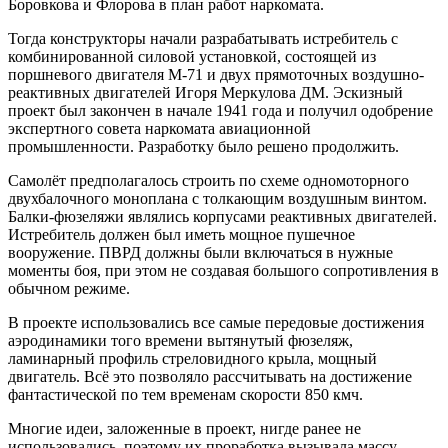
Боровкова и Флорова в план работ наркомата.
Тогда конструкторы начали разрабатывать истребитель с
комбинированной силовой установкой, состоящей из
поршневого двигателя М-71 и двух прямоточных воздушно-
реактивных двигателей Игоря Меркулова ДМ. Эскизный
проект был закончен в начале 1941 года и получил одобрение
экспертного совета наркомата авиационной
промышленности. Разработку было решено продолжить.
Самолёт предполагалось строить по схеме одномоторного
двухбалочного моноплана с толкающим воздушным винтом.
Балки-фюзеляжи являлись корпусами реактивных двигателей.
Истребитель должен был иметь мощное пушечное
вооружение. ПВРД должны были включаться в нужные
моменты боя, при этом не создавая большого сопротивления в
обычном режиме.
В проекте использовались все самые передовые достижения
аэродинамики того времени вытянутый фюзеляж,
ламинарный профиль стреловидного крыла, мощный
двигатель. Всё это позволяло рассчитывать на достижение
фантастической по тем временам скорости 850 кмч.
Многие идеи, заложенные в проект, нигде ранее не
использовались, поэтому их проработка вызывала массу