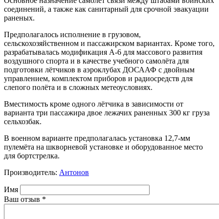
Основное назначение самолёт связи между штабами воинских
соединений, а также как санитарный для срочной эвакуации
раненых.
Предполагалось исполнение в грузовом,
сельскохозяйственном и пассажирском вариантах. Кроме того,
разрабатывалась модификация А-6 для массового развития
воздушного спорта и в качестве учебного самолёта для
подготовки лётчиков в аэроклубах ДОСААФ с двойным
управлением, комплектом приборов и радиосредств для
слепого полёта и в сложных метеоусловиях.
Вместимость кроме одного лётчика в зависимости от
варианта три пассажира двое лежачих раненных 300 кг груза
сельхозбак.
В военном варианте предполагалась установка 12,7-мм
пулемёта на шкворневой установке и оборудованное место
для бортстрелка.
Производитель:
Антонов
Имя
Ваш отзыв
*